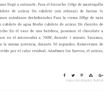
uno llegó a saturarle. Para el bizcocho 150gr de mantequilla
ilete de azúcar Un cubilete (sin rebosar) de harina ½
unos arándanos deshidratados Para la crema 200gr de nata
n cubilete de agua Medio cubilete de azúcar Un chorrito de
zcocho En el vaso de una batidora, ponemos el chocolate a
emos en el microondas a 700W, durante 1 minuto. Sacamos,
a la misma potencia, durante 30 segundos. Removemos de
etido por el calor residual. Añadimos los huevos, el azúcar,
PARA LOS PEQUES
,
TARTAS