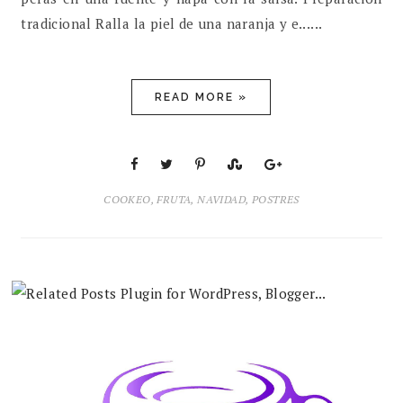
tradicional Ralla la piel de una naranja y e......
READ MORE »
COOKEO
,
FRUTA
,
NAVIDAD
,
POSTRES