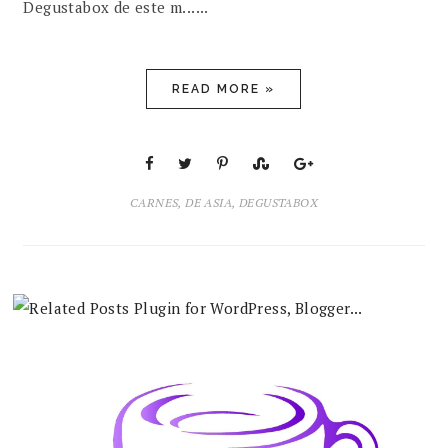
Degustabox de este m......
READ MORE »
CARNES
,
DE ASIA
,
DEGUSTABOX