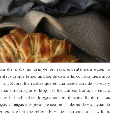
rca día a día no deja de ser sorprendente para quién lo
entera de que tengo un blog de cocina.Es como si fuera algo
ir la pólvora. Bien sabes que es una faceta más de mi vida y
ganar un euro por el blog;más bien, al contrario, me cuesta
 es la finalidad del blog,es mi libro de consulta de recetas
igos y amigas y espero que sea un cuaderno de viaje cuando
en es este brioche relleno.Hay que dejar constancia ,y bien,