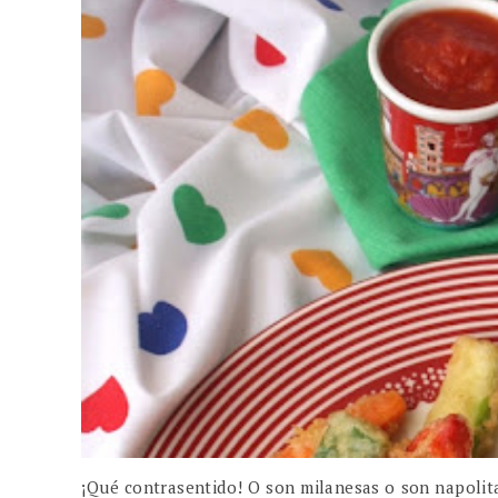
¡Qué contrasentido! O son milanesas o son napolitan