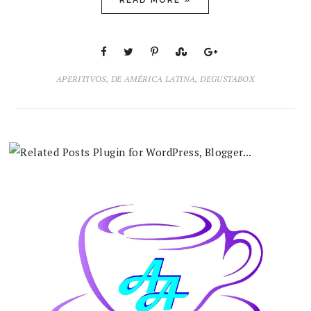
READ MORE »
APERITIVOS
,
DE AMÉRICA LATINA
,
DEGUSTABOX