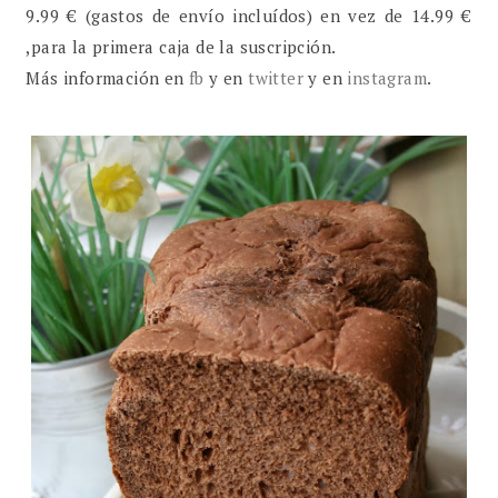
9.99 € (gastos de envío incluídos) en vez de 14.99 €
,para la primera caja de la suscripción.
Más información en
fb
y en
twitter
y en
instagram
.