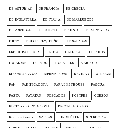
DE ASTURIAS
DE FRANCIA
DE GRECIA
DE INGLATERRA
DE ITALIA
DE MARRUECOS
DE PORTUGAL
DE SUECIA
DE U.S.A.
DEGUSTABOX
DIETA
DULCES NAVIDEÑOS
ENSALADAS
FREIDORA DE AIRE
FRUTA
GALLETAS
HELADOS
HOJALDRE
HUEVOS
LEGUMBRES
MARISCO
MASAS SALADAS
MERMELADAS
NAVIDAD
OLLA GM
PAN
PANIFICADORA
PARA LOS PEQUES
PASCUA
PASTA
PATATAS
PESCADOS
POSTRES
QUESOS
RECETARIO ESTACIONAL
RECOPILATORIOS
Red facilísimo
SALSAS
SIN GLÚTEN
SIN RECETA
SOPAS Y CREMAS
TARTAS
VARIOS
VERDURAS