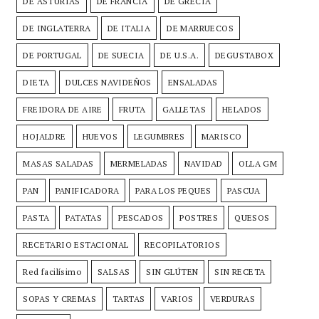
DE ASTURIAS
DE FRANCIA
DE GRECIA
DE INGLATERRA
DE ITALIA
DE MARRUECOS
DE PORTUGAL
DE SUECIA
DE U.S.A.
DEGUSTABOX
DIETA
DULCES NAVIDEÑOS
ENSALADAS
FREIDORA DE AIRE
FRUTA
GALLETAS
HELADOS
HOJALDRE
HUEVOS
LEGUMBRES
MARISCO
MASAS SALADAS
MERMELADAS
NAVIDAD
OLLA GM
PAN
PANIFICADORA
PARA LOS PEQUES
PASCUA
PASTA
PATATAS
PESCADOS
POSTRES
QUESOS
RECETARIO ESTACIONAL
RECOPILATORIOS
Red facilísimo
SALSAS
SIN GLÚTEN
SIN RECETA
SOPAS Y CREMAS
TARTAS
VARIOS
VERDURAS