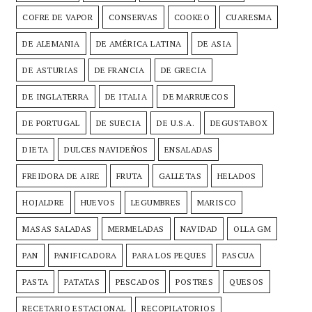
COFRE DE VAPOR
CONSERVAS
COOKEO
CUARESMA
DE ALEMANIA
DE AMÉRICA LATINA
DE ASIA
DE ASTURIAS
DE FRANCIA
DE GRECIA
DE INGLATERRA
DE ITALIA
DE MARRUECOS
DE PORTUGAL
DE SUECIA
DE U.S.A.
DEGUSTABOX
DIETA
DULCES NAVIDEÑOS
ENSALADAS
FREIDORA DE AIRE
FRUTA
GALLETAS
HELADOS
HOJALDRE
HUEVOS
LEGUMBRES
MARISCO
MASAS SALADAS
MERMELADAS
NAVIDAD
OLLA GM
PAN
PANIFICADORA
PARA LOS PEQUES
PASCUA
PASTA
PATATAS
PESCADOS
POSTRES
QUESOS
RECETARIO ESTACIONAL
RECOPILATORIOS