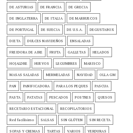
DE ASTURIAS
DE FRANCIA
DE GRECIA
DE INGLATERRA
DE ITALIA
DE MARRUECOS
DE PORTUGAL
DE SUECIA
DE U.S.A.
DEGUSTABOX
DIETA
DULCES NAVIDEÑOS
ENSALADAS
FREIDORA DE AIRE
FRUTA
GALLETAS
HELADOS
HOJALDRE
HUEVOS
LEGUMBRES
MARISCO
MASAS SALADAS
MERMELADAS
NAVIDAD
OLLA GM
PAN
PANIFICADORA
PARA LOS PEQUES
PASCUA
PASTA
PATATAS
PESCADOS
POSTRES
QUESOS
RECETARIO ESTACIONAL
RECOPILATORIOS
Red facilísimo
SALSAS
SIN GLÚTEN
SIN RECETA
SOPAS Y CREMAS
TARTAS
VARIOS
VERDURAS