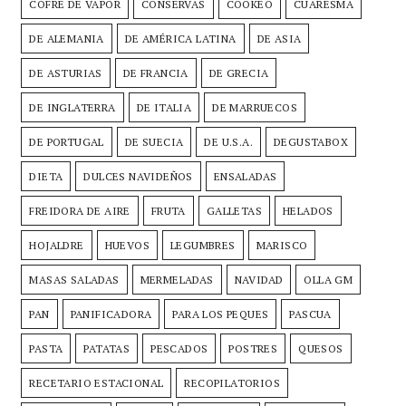
COFRE DE VAPOR
CONSERVAS
COOKEO
CUARESMA
DE ALEMANIA
DE AMÉRICA LATINA
DE ASIA
DE ASTURIAS
DE FRANCIA
DE GRECIA
DE INGLATERRA
DE ITALIA
DE MARRUECOS
DE PORTUGAL
DE SUECIA
DE U.S.A.
DEGUSTABOX
DIETA
DULCES NAVIDEÑOS
ENSALADAS
FREIDORA DE AIRE
FRUTA
GALLETAS
HELADOS
HOJALDRE
HUEVOS
LEGUMBRES
MARISCO
MASAS SALADAS
MERMELADAS
NAVIDAD
OLLA GM
PAN
PANIFICADORA
PARA LOS PEQUES
PASCUA
PASTA
PATATAS
PESCADOS
POSTRES
QUESOS
RECETARIO ESTACIONAL
RECOPILATORIOS