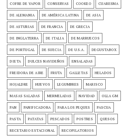
COFRE DE VAPOR
CONSERVAS
COOKEO
CUARESMA
DE ALEMANIA
DE AMÉRICA LATINA
DE ASIA
DE ASTURIAS
DE FRANCIA
DE GRECIA
DE INGLATERRA
DE ITALIA
DE MARRUECOS
DE PORTUGAL
DE SUECIA
DE U.S.A.
DEGUSTABOX
DIETA
DULCES NAVIDEÑOS
ENSALADAS
FREIDORA DE AIRE
FRUTA
GALLETAS
HELADOS
HOJALDRE
HUEVOS
LEGUMBRES
MARISCO
MASAS SALADAS
MERMELADAS
NAVIDAD
OLLA GM
PAN
PANIFICADORA
PARA LOS PEQUES
PASCUA
PASTA
PATATAS
PESCADOS
POSTRES
QUESOS
RECETARIO ESTACIONAL
RECOPILATORIOS