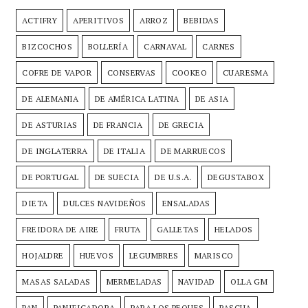
ACTIFRY
APERITIVOS
ARROZ
BEBIDAS
BIZCOCHOS
BOLLERÍA
CARNAVAL
CARNES
COFRE DE VAPOR
CONSERVAS
COOKEO
CUARESMA
DE ALEMANIA
DE AMÉRICA LATINA
DE ASIA
DE ASTURIAS
DE FRANCIA
DE GRECIA
DE INGLATERRA
DE ITALIA
DE MARRUECOS
DE PORTUGAL
DE SUECIA
DE U.S.A.
DEGUSTABOX
DIETA
DULCES NAVIDEÑOS
ENSALADAS
FREIDORA DE AIRE
FRUTA
GALLETAS
HELADOS
HOJALDRE
HUEVOS
LEGUMBRES
MARISCO
MASAS SALADAS
MERMELADAS
NAVIDAD
OLLA GM
PAN
PANIFICADORA
PARA LOS PEQUES
PASCUA