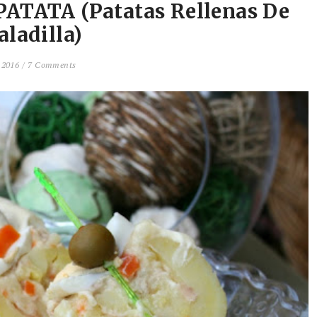
TATA (Patatas Rellenas De
aladilla)
 2016 /
7 Comments