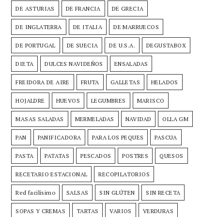
DE ASTURIAS
DE FRANCIA
DE GRECIA
DE INGLATERRA
DE ITALIA
DE MARRUECOS
DE PORTUGAL
DE SUECIA
DE U.S.A.
DEGUSTABOX
DIETA
DULCES NAVIDEÑOS
ENSALADAS
FREIDORA DE AIRE
FRUTA
GALLETAS
HELADOS
HOJALDRE
HUEVOS
LEGUMBRES
MARISCO
MASAS SALADAS
MERMELADAS
NAVIDAD
OLLA GM
PAN
PANIFICADORA
PARA LOS PEQUES
PASCUA
PASTA
PATATAS
PESCADOS
POSTRES
QUESOS
RECETARIO ESTACIONAL
RECOPILATORIOS
Red facilísimo
SALSAS
SIN GLÚTEN
SIN RECETA
SOPAS Y CREMAS
TARTAS
VARIOS
VERDURAS