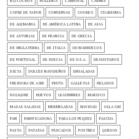
BIZCOCHOS
BOLLERÍA
CARNAVAL
CARNES
COFRE DE VAPOR
CONSERVAS
COOKEO
CUARESMA
DE ALEMANIA
DE AMÉRICA LATINA
DE ASIA
DE ASTURIAS
DE FRANCIA
DE GRECIA
DE INGLATERRA
DE ITALIA
DE MARRUECOS
DE PORTUGAL
DE SUECIA
DE U.S.A.
DEGUSTABOX
DIETA
DULCES NAVIDEÑOS
ENSALADAS
FREIDORA DE AIRE
FRUTA
GALLETAS
HELADOS
HOJALDRE
HUEVOS
LEGUMBRES
MARISCO
MASAS SALADAS
MERMELADAS
NAVIDAD
OLLA GM
PAN
PANIFICADORA
PARA LOS PEQUES
PASCUA
PASTA
PATATAS
PESCADOS
POSTRES
QUESOS