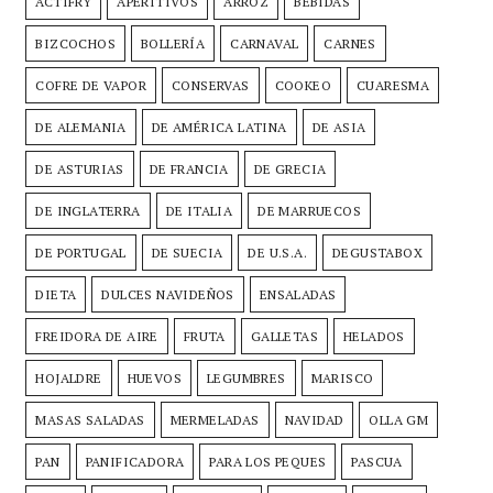
ACTIFRY
APERITIVOS
ARROZ
BEBIDAS
BIZCOCHOS
BOLLERÍA
CARNAVAL
CARNES
COFRE DE VAPOR
CONSERVAS
COOKEO
CUARESMA
DE ALEMANIA
DE AMÉRICA LATINA
DE ASIA
DE ASTURIAS
DE FRANCIA
DE GRECIA
DE INGLATERRA
DE ITALIA
DE MARRUECOS
DE PORTUGAL
DE SUECIA
DE U.S.A.
DEGUSTABOX
DIETA
DULCES NAVIDEÑOS
ENSALADAS
FREIDORA DE AIRE
FRUTA
GALLETAS
HELADOS
HOJALDRE
HUEVOS
LEGUMBRES
MARISCO
MASAS SALADAS
MERMELADAS
NAVIDAD
OLLA GM
PAN
PANIFICADORA
PARA LOS PEQUES
PASCUA