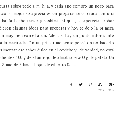
gusta,sobre todo a mi hija, y cada año compro un poco para
n ,como mejor se aprecia es en preparaciones crudas,en una
a había hecho tartar y sashimi así que ,me apetecía probar
s dieron algunas ideas para preparar y hoy te dejo la primera
inan muy bien con el atún. Además, hay un punto interesante
ora la marinada . En un primer momento,pensé en no hacerlo
erimentar ese sabor dulce en el ceviche y , de verdad, no está
edientes 400 g de atún rojo de almabraba 500 g de patata Un
umo de 3 limas Hojas de cilantro Sa......
PESCADOS