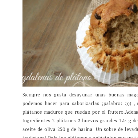
Siempre nos gusta desayunar unas buenas magda
podemos hacer para saborizarlas ¡palabro! :))) 
plátanos maduros que ruedan por el frutero.Ademá
Ingredientes 2 plátanos 2 huevos grandes 125 g de
aceite de oliva 250 g de harina Un sobre de levad
tradicional Pela los plátanos y aplástalos con un t