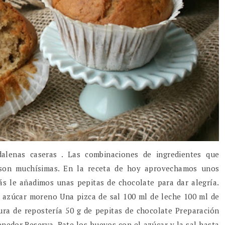
lenas caseras . Las combinaciones de ingredientes que
, son muchísimas. En la receta de hoy aprovechamos unos
s le añadimos unas pepitas de chocolate para dar alegría.
 azúcar moreno Una pizca de sal 100 ml de leche 100 ml de
ura de repostería 50 g de pepitas de chocolate Preparación
enedor.Reserva. Bate los huevos con el azúcar y la sal hasta