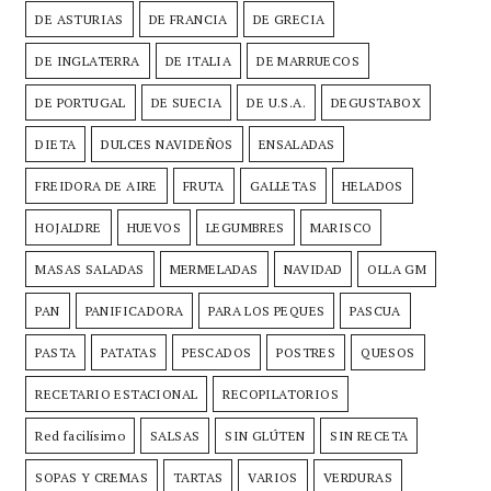
DE ASTURIAS
DE FRANCIA
DE GRECIA
DE INGLATERRA
DE ITALIA
DE MARRUECOS
DE PORTUGAL
DE SUECIA
DE U.S.A.
DEGUSTABOX
DIETA
DULCES NAVIDEÑOS
ENSALADAS
FREIDORA DE AIRE
FRUTA
GALLETAS
HELADOS
HOJALDRE
HUEVOS
LEGUMBRES
MARISCO
MASAS SALADAS
MERMELADAS
NAVIDAD
OLLA GM
PAN
PANIFICADORA
PARA LOS PEQUES
PASCUA
PASTA
PATATAS
PESCADOS
POSTRES
QUESOS
RECETARIO ESTACIONAL
RECOPILATORIOS
Red facilísimo
SALSAS
SIN GLÚTEN
SIN RECETA
SOPAS Y CREMAS
TARTAS
VARIOS
VERDURAS