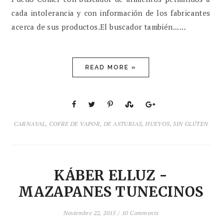
cada intolerancia y con información de los fabricantes
acerca de sus productos.El buscador también......
READ MORE »
CARNAVAL
,
COFRE DE VAPOR
,
DE ASTURIAS
,
HUEVOS
,
SIN GLÚTEN
KÁBER ELLUZ -
MAZAPANES TUNECINOS
Noviembre 22, 2015 /
10 Comments