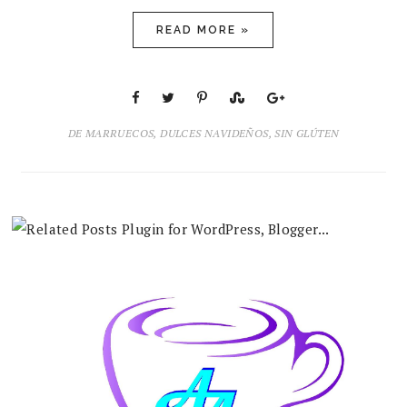
READ MORE »
DE MARRUECOS
,
DULCES NAVIDEÑOS
,
SIN GLÚTEN