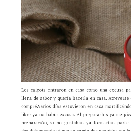
Los calçots entraron en casa como una excusa par
llena de sabor y quería hacerla en casa. Atreverse
compré.Varios días estuvieron en casa mortificánd
libre ya no había excusa. Al prepararlos ya me pi
preparación, si no gustaban ya formarían parte
decidida;cuando vi que se comía dos seguidos me l