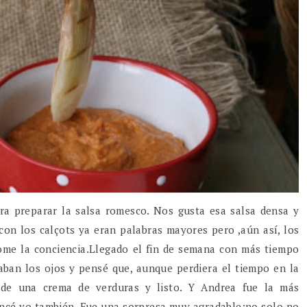
a preparar la salsa romesco. Nos gusta esa salsa densa y
 con los calçots ya eran palabras mayores pero ,aún así, los
ome la conciencia.Llegado el fin de semana con más tiempo
caban los ojos y pensé que, aunque perdiera el tiempo en la
 de una crema de verduras y listo. Y Andrea fue la más
ancé yo también. Fue una sorpresa muy agradable:no solo no