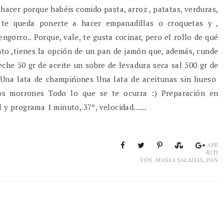
hacer porque habéis comido pasta, arroz , patatas, verduras,
o te queda ponerte a hacer empanadillas o croquetas y ,
gorro.. Porque, vale, te gusta cocinar, pero el rollo de qué
to ,tienes la opción de un pan de jamón que, además, cunde
eche 50 gr de aceite un sobre de levadura seca sal 500 gr de
 Una lata de champiñones Una lata de aceitunas sin hueso
os morrones Todo lo que se te ocurra :) Preparación en
 y programa 1 minuto, 37º, velocidad......
APE
RITI
VOS
,
MASAS SALADAS
,
PAN