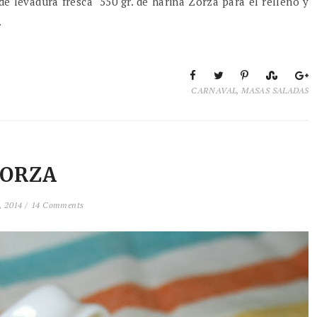
e levadura fresca 550 gr. de harina Zorza para el relleno y
.
CARNAVAL
,
MASAS SALADAS
ZORZA
, 2014 /
14 Comments