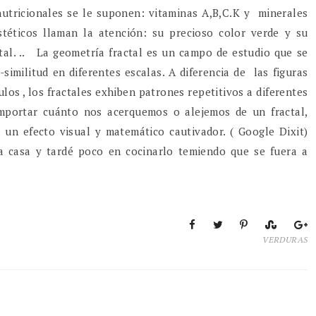
s nutricionales se le suponen: vitaminas A,B,C.K y minerales
stéticos llaman la atención: su precioso color verde y su
ctal. .. La geometría fractal es un campo de estudio que se
imilitud en diferentes escalas. A diferencia de las figuras
ulos , los fractales exhiben patrones repetitivos a diferentes
 importar cuánto nos acerquemos o alejemos de un fractal,
 un efecto visual y matemático cautivador. ( Google Dixit)
a casa y tardé poco en cocinarlo temiendo que se fuera a
VERDURAS