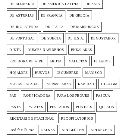
DE ALEMANIA
DE AMÉRICA LATINA
DE ASIA
DE ASTURIAS
DE FRANCIA
DE GRECIA
DE INGLATERRA
DE ITALIA
DE MARRUECOS
DE PORTUGAL
DE SUECIA
DE U.S.A.
DEGUSTABOX
DIETA
DULCES NAVIDEÑOS
ENSALADAS
FREIDORA DE AIRE
FRUTA
GALLETAS
HELADOS
HOJALDRE
HUEVOS
LEGUMBRES
MARISCO
MASAS SALADAS
MERMELADAS
NAVIDAD
OLLA GM
PAN
PANIFICADORA
PARA LOS PEQUES
PASCUA
PASTA
PATATAS
PESCADOS
POSTRES
QUESOS
RECETARIO ESTACIONAL
RECOPILATORIOS
Red facilísimo
SALSAS
SIN GLÚTEN
SIN RECETA