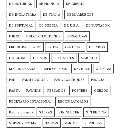
DE ASTURIAS
DE FRANCIA
DE GRECIA
DE INGLATERRA
DE ITALIA
DE MARRUECOS
DE PORTUGAL
DE SUECIA
DE U.S.A.
DEGUSTABOX
DIETA
DULCES NAVIDEÑOS
ENSALADAS
FREIDORA DE AIRE
FRUTA
GALLETAS
HELADOS
HOJALDRE
HUEVOS
LEGUMBRES
MARISCO
MASAS SALADAS
MERMELADAS
NAVIDAD
OLLA GM
PAN
PANIFICADORA
PARA LOS PEQUES
PASCUA
PASTA
PATATAS
PESCADOS
POSTRES
QUESOS
RECETARIO ESTACIONAL
RECOPILATORIOS
Red facilísimo
SALSAS
SIN GLÚTEN
SIN RECETA
SOPAS Y CREMAS
TARTAS
VARIOS
VERDURAS