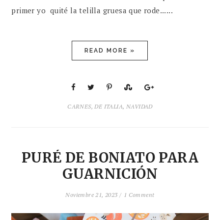
primer yo quité la telilla gruesa que rode......
READ MORE »
CARNES
,
DE ITALIA
,
NAVIDAD
PURÉ DE BONIATO PARA
GUARNICIÓN
Noviembre 21, 2023 /
1 Comment