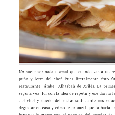
No suele ser nada normal que cuando vas a un rest
puño y letra del chef. Pues literalmente ésto 
restaurante árabe Alkasbah de Avilés. La primera
seguna vez fuí con la idea de repetir y ese día no
, el chef y dueño del restaurante, ante mis educ
degustar en casa y cómo le prometí que la haría 
frutas y la crema con el permiso del creador de l