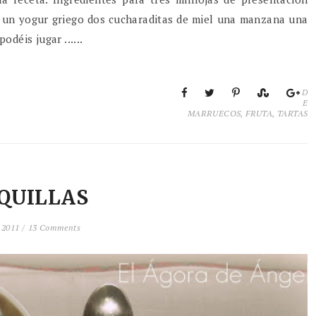
eir un yogur griego dos cucharaditas de miel una manzana una
déis jugar ......
D
E
MARRUECOS
,
FRUTA
,
TARTAS
QUILLAS
 2011 /
13 Comments