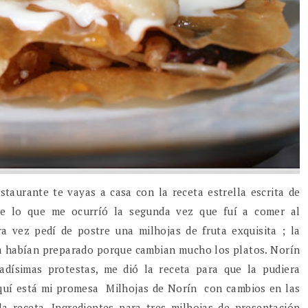
aurante te vayas a casa con la receta estrella escrita de
fue lo que me ocurríó la segunda vez que fuí a comer al
 vez pedí de postre una milhojas de fruta exquisita ; la
 la habían preparado porque cambian mucho los platos. Norín
adísimas protestas, me dió la receta para que la pudiera
aquí está mi promesa Milhojas de Norín con cambios en las
a receta. Ingredientes para tres milhojas de presentación