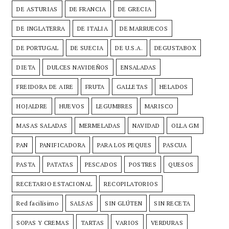
DE ASTURIAS
DE FRANCIA
DE GRECIA
DE INGLATERRA
DE ITALIA
DE MARRUECOS
DE PORTUGAL
DE SUECIA
DE U.S.A.
DEGUSTABOX
DIETA
DULCES NAVIDEÑOS
ENSALADAS
FREIDORA DE AIRE
FRUTA
GALLETAS
HELADOS
HOJALDRE
HUEVOS
LEGUMBRES
MARISCO
MASAS SALADAS
MERMELADAS
NAVIDAD
OLLA GM
PAN
PANIFICADORA
PARA LOS PEQUES
PASCUA
PASTA
PATATAS
PESCADOS
POSTRES
QUESOS
RECETARIO ESTACIONAL
RECOPILATORIOS
Red facilísimo
SALSAS
SIN GLÚTEN
SIN RECETA
SOPAS Y CREMAS
TARTAS
VARIOS
VERDURAS