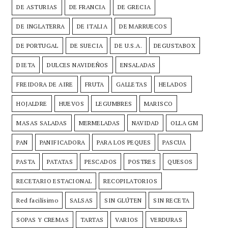
DE ASTURIAS
DE FRANCIA
DE GRECIA
DE INGLATERRA
DE ITALIA
DE MARRUECOS
DE PORTUGAL
DE SUECIA
DE U.S.A.
DEGUSTABOX
DIETA
DULCES NAVIDEÑOS
ENSALADAS
FREIDORA DE AIRE
FRUTA
GALLETAS
HELADOS
HOJALDRE
HUEVOS
LEGUMBRES
MARISCO
MASAS SALADAS
MERMELADAS
NAVIDAD
OLLA GM
PAN
PANIFICADORA
PARA LOS PEQUES
PASCUA
PASTA
PATATAS
PESCADOS
POSTRES
QUESOS
RECETARIO ESTACIONAL
RECOPILATORIOS
Red facilísimo
SALSAS
SIN GLÚTEN
SIN RECETA
SOPAS Y CREMAS
TARTAS
VARIOS
VERDURAS