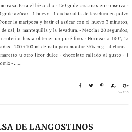
i casa. Para el bizcocho - 150 gr de castañas en conserva -
0 gr de azúcar - 1 huevo - 1 cucharadita de levadura en polvo
 Poner la mariposa y batir el azúcar con el huevo 3 minutos,
a de sal, la mantequilla y la levadura. - Mezclar 20 segundos,
ón anterior hasta obtener un puré fino. - Hornear a 180º, 15
añas - 200 +100 ml de nata para montar 35% m.g. - 4 claras -
maretto u otro licor dulce - chocolate rallado al gusto - 1
ix - ......
TARTAS
LSA DE LANGOSTINOS