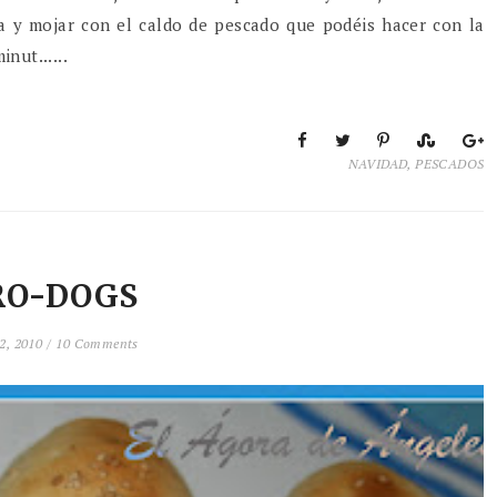
ada y mojar con el caldo de pescado que podéis hacer con la
nut......
NAVIDAD
,
PESCADOS
RO-DOGS
2, 2010 /
10 Comments