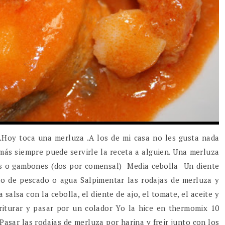
oy toca una merluza .A los de mi casa no les gusta nada
emás siempre puede servirle la receta a alguien. Una merluza
os o gambones (dos por comensal) Media cebolla Un diente
o de pescado o agua Salpimentar las rodajas de merluza y
 salsa con la cebolla, el diente de ajo, el tomate, el aceite y
riturar y pasar por un colador Yo la hice en thermomix 10
 . Pasar las rodajas de merluza por harina y freir junto con los