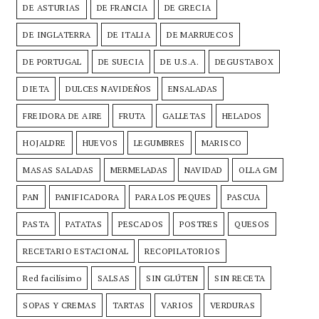
DE ASTURIAS
DE FRANCIA
DE GRECIA
DE INGLATERRA
DE ITALIA
DE MARRUECOS
DE PORTUGAL
DE SUECIA
DE U.S.A.
DEGUSTABOX
DIETA
DULCES NAVIDEÑOS
ENSALADAS
FREIDORA DE AIRE
FRUTA
GALLETAS
HELADOS
HOJALDRE
HUEVOS
LEGUMBRES
MARISCO
MASAS SALADAS
MERMELADAS
NAVIDAD
OLLA GM
PAN
PANIFICADORA
PARA LOS PEQUES
PASCUA
PASTA
PATATAS
PESCADOS
POSTRES
QUESOS
RECETARIO ESTACIONAL
RECOPILATORIOS
Red facilísimo
SALSAS
SIN GLÚTEN
SIN RECETA
SOPAS Y CREMAS
TARTAS
VARIOS
VERDURAS