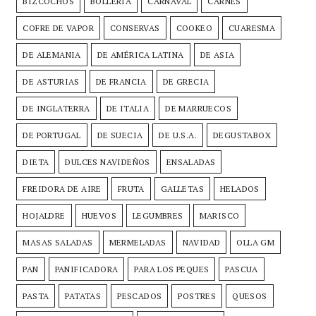
BIZCOCHOS
BOLLERÍA
CARNAVAL
CARNES
COFRE DE VAPOR
CONSERVAS
COOKEO
CUARESMA
DE ALEMANIA
DE AMÉRICA LATINA
DE ASIA
DE ASTURIAS
DE FRANCIA
DE GRECIA
DE INGLATERRA
DE ITALIA
DE MARRUECOS
DE PORTUGAL
DE SUECIA
DE U.S.A.
DEGUSTABOX
DIETA
DULCES NAVIDEÑOS
ENSALADAS
FREIDORA DE AIRE
FRUTA
GALLETAS
HELADOS
HOJALDRE
HUEVOS
LEGUMBRES
MARISCO
MASAS SALADAS
MERMELADAS
NAVIDAD
OLLA GM
PAN
PANIFICADORA
PARA LOS PEQUES
PASCUA
PASTA
PATATAS
PESCADOS
POSTRES
QUESOS