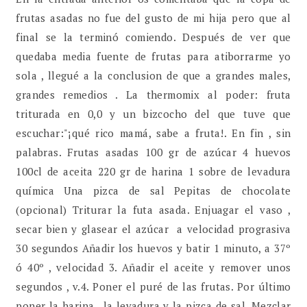
frutas asadas no fue del gusto de mi hija pero que al
final se la terminó comiendo. Después de ver que
quedaba media fuente de frutas para atiborrarme yo
sola , llegué a la conclusion de que a grandes males,
grandes remedios . La thermomix al poder: fruta
triturada en 0,0 y un bizcocho del que tuve que
escuchar:"¡qué rico mamá, sabe a fruta!. En fin , sin
palabras. Frutas asadas 100 gr de azúcar 4 huevos
100cl de aceita 220 gr de harina 1 sobre de levadura
química Una pizca de sal Pepitas de chocolate
(opcional) Triturar la futa asada. Enjuagar el vaso ,
secar bien y glasear el azúcar a velocidad prograsiva
30 segundos Añadir los huevos y batir 1 minuto, a 37º
ó 40º , velocidad 3. Añadir el aceite y remover unos
segundos , v.4. Poner el puré de las frutas. Por último
poner la harina , la levadura y la pizca de sal. Mezclar