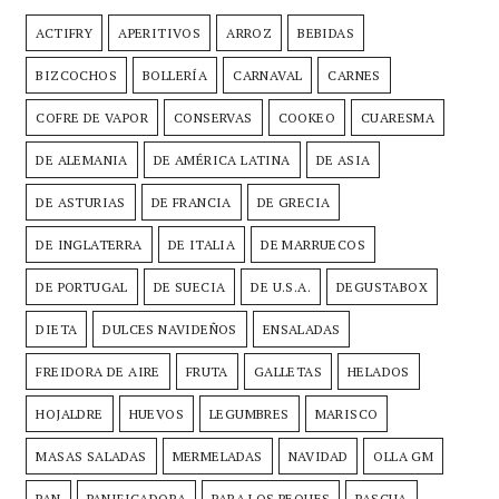
ACTIFRY
APERITIVOS
ARROZ
BEBIDAS
BIZCOCHOS
BOLLERÍA
CARNAVAL
CARNES
COFRE DE VAPOR
CONSERVAS
COOKEO
CUARESMA
DE ALEMANIA
DE AMÉRICA LATINA
DE ASIA
DE ASTURIAS
DE FRANCIA
DE GRECIA
DE INGLATERRA
DE ITALIA
DE MARRUECOS
DE PORTUGAL
DE SUECIA
DE U.S.A.
DEGUSTABOX
DIETA
DULCES NAVIDEÑOS
ENSALADAS
FREIDORA DE AIRE
FRUTA
GALLETAS
HELADOS
HOJALDRE
HUEVOS
LEGUMBRES
MARISCO
MASAS SALADAS
MERMELADAS
NAVIDAD
OLLA GM
PAN
PANIFICADORA
PARA LOS PEQUES
PASCUA