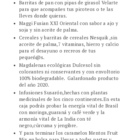
Barritas de pan con pipas de girasol Velarte
para que acompañes tus picoteos o te las
lleves donde quieras.
Maggi Fusian XXl Oriental con sabor a ajo y
soja y sin aceite de palma.
Cereales y barritas de cereales Nesquik ,sin
acceite de palma,7 vitaminas, hierro y calcio
para el desayuno o recreos de tus
pequeñ@s.
Magdalenas ecológicas Dulcesol sin
colorantes ni conservantes y con envoltorio
100% biodegradable. Galardonado producto
del año 2020.
Infusiones Susarón,hechas con plantas
medicinales de los cinco continentes.En esta
caja podrás probar la energía vital de Brasil
con moringa,guaraná y café verde y la
armonía vital de La India con té
negro,cúrcuma y jengibre.
Y para terminar los caramelos Mentos Fruit
Mix en bolsa para llevar a todas partes y