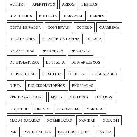
ACTIFRY
APERITIVOS
ARROZ
BEBIDAS
BIZCOCHOS
BOLLERÍA
CARNAVAL
CARNES
COFRE DE VAPOR
CONSERVAS
COOKEO
CUARESMA
DE ALEMANIA
DE AMÉRICA LATINA
DE ASIA
DE ASTURIAS
DE FRANCIA
DE GRECIA
DE INGLATERRA
DE ITALIA
DE MARRUECOS
DE PORTUGAL
DE SUECIA
DE U.S.A.
DEGUSTABOX
DIETA
DULCES NAVIDEÑOS
ENSALADAS
FREIDORA DE AIRE
FRUTA
GALLETAS
HELADOS
HOJALDRE
HUEVOS
LEGUMBRES
MARISCO
MASAS SALADAS
MERMELADAS
NAVIDAD
OLLA GM
PAN
PANIFICADORA
PARA LOS PEQUES
PASCUA