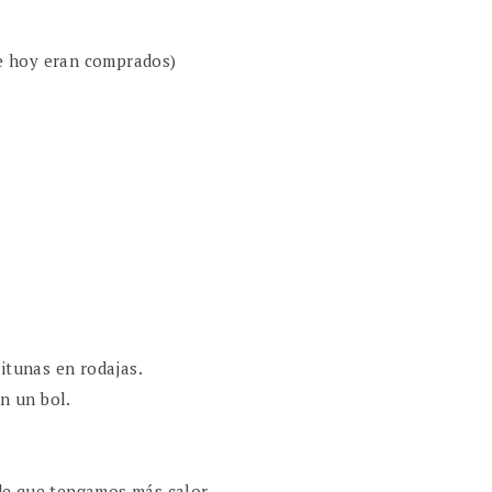
e hoy eran comprados)
itunas en rodajas.
en un bol.
e que tengamos más calor.