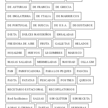
DE ASTURIAS
DE FRANCIA
DE GRECIA
DE INGLATERRA
DE ITALIA
DE MARRUECOS
DE PORTUGAL
DE SUECIA
DE U.S.A.
DEGUSTABOX
DIETA
DULCES NAVIDEÑOS
ENSALADAS
FREIDORA DE AIRE
FRUTA
GALLETAS
HELADOS
HOJALDRE
HUEVOS
LEGUMBRES
MARISCO
MASAS SALADAS
MERMELADAS
NAVIDAD
OLLA GM
PAN
PANIFICADORA
PARA LOS PEQUES
PASCUA
PASTA
PATATAS
PESCADOS
POSTRES
QUESOS
RECETARIO ESTACIONAL
RECOPILATORIOS
Red facilísimo
SALSAS
SIN GLÚTEN
SIN RECETA
SOPAS Y CREMAS
TARTAS
VARIOS
VERDURAS